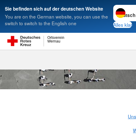
Sprache w
Sie befinden sich auf der deutschen Website
You are on the German website, you can use the
Suche
switch to switch to the English one
Alles klar
Ortsverein
Wernau
Die Einsatzei
Uns
W