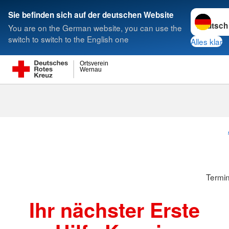
Sprache w
Sie befinden sich auf der deutschen Website
You are on the German website, you can use the
Suche
switch to switch to the English one
Alles klar
Ortsverein
Wernau
Termine & A
Termi
Ihr nächster Erste