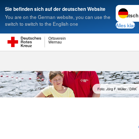
Sprache w
Sie befinden sich auf der deutschen Website
You are on the German website, you can use the
Suche
switch to switch to the English one
Alles klar
Ortsverein
Wernau
Foto: Jörg F. Müller / DRK