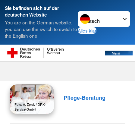
Sie befinden sich auf der
Sprache wechseln zu
deutschen Website
Suche
You are on the German website,
you can use the switch to switch to
Alles klar
the English one
Ortsverein
Menü
Wernau
Angebote des DRKs
Pflege-Beratung
Foto: A. Zelck / DRK-
Service GmbH